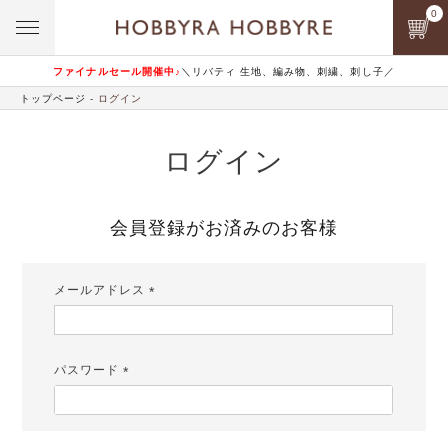
0
ファイナルセール開催中♪
＼リバティ 生地、編み物、刺繍、刺し子／
トップページ
ログイン
ログイン
会員登録がお済みのお客様
メールアドレス
(必
須)
パスワード
(必
須)