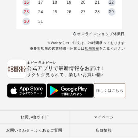
6
16
17
18
19
20
21
22
23
24
25
26
27
28
29
30
31
オンラインショップ休業日
※Webからのご注文は、24時間承っております
※各実店舗の営業時間・休業日は
店舗情報
をご覧ください
ホビーラホビーレ
公式アプリで最新情報をお届け！
サクサク見られて、楽しいお買い物♪
詳しくはこちら
お買い物ガイド
マイページ
お問い合わせ - よくあるご質問
店舗情報