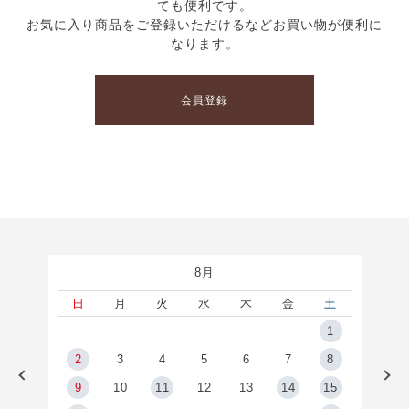
ても便利です。
お気に入り商品をご登録いただけるなどお買い物が便利に
なります。
会員登録
8月
土
日
月
火
水
木
金
土
5
1
2
2
3
4
5
6
7
8
9
9
10
11
12
13
14
15