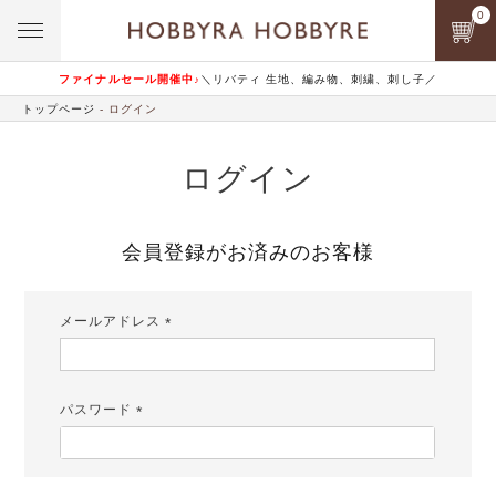
0
ファイナルセール開催中♪
＼リバティ 生地、編み物、刺繍、刺し子／
トップページ
ログイン
ログイン
会員登録がお済みのお客様
メールアドレス
(必
須)
パスワード
(必
須)