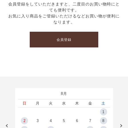
会員登録をしていただきますと、二度目のお買い物時にと
ても便利です。
お気に入り商品をご登録いただけるなどお買い物が便利に
なります。
会員登録
8月
土
日
月
火
水
木
金
土
5
1
2
2
3
4
5
6
7
8