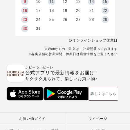
9
9
10
11
12
13
14
15
6
16
17
18
19
20
21
22
23
24
25
26
27
28
29
30
31
オンラインショップ休業日
※Webからのご注文は、24時間承っております
※各実店舗の営業時間・休業日は
店舗情報
をご覧ください
ホビーラホビーレ
公式アプリで最新情報をお届け！
サクサク見られて、楽しいお買い物♪
詳しくはこちら
お買い物ガイド
マイページ