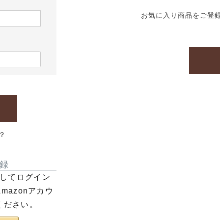
お気に入り商品をご登
？
録
利用してログイン
azonアカウ
ください。