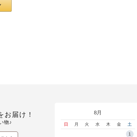
8月
をお届け！
い物♪
日
月
火
水
木
金
土
1