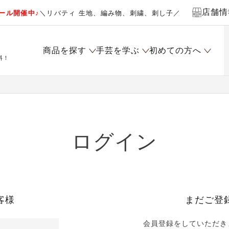
店舗情
ール開催中♪
＼リバティ 生地、編み物、刺繍、刺し子／
商品を探す
手芸を学ぶ
初めての方へ
料！
ログイン
客様
まだご登
会員登録をしていただき