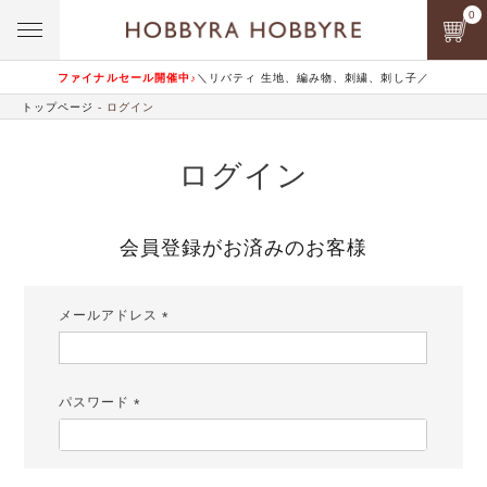
0
ファイナルセール開催中♪
＼リバティ 生地、編み物、刺繍、刺し子／
トップページ
ログイン
ログイン
会員登録がお済みのお客様
メールアドレス
(必
須)
パスワード
(必
須)