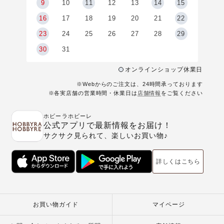
9
9
10
11
12
13
14
15
6
16
17
18
19
20
21
22
23
24
25
26
27
28
29
30
31
オンラインショップ休業日
※Webからのご注文は、24時間承っております
※各実店舗の営業時間・休業日は
店舗情報
をご覧ください
ホビーラホビーレ
公式アプリで最新情報をお届け！
サクサク見られて、楽しいお買い物♪
詳しくはこちら
お買い物ガイド
マイページ