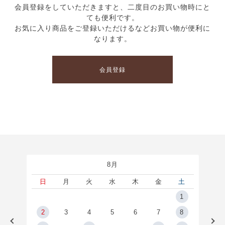
会員登録をしていただきますと、二度目のお買い物時にと
ても便利です。
お気に入り商品をご登録いただけるなどお買い物が便利に
なります。
会員登録
8月
土
日
月
火
水
木
金
土
5
1
2
2
3
4
5
6
7
8