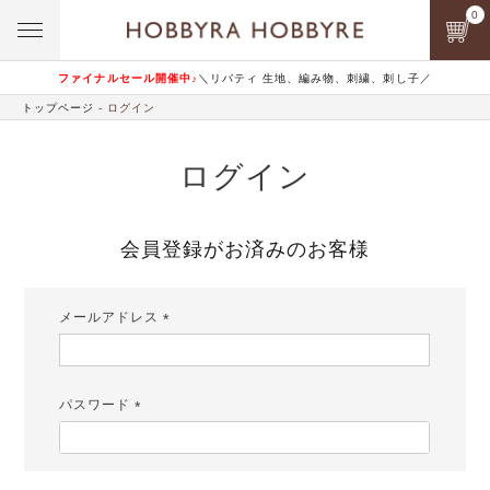
0
ファイナルセール開催中♪
＼リバティ 生地、編み物、刺繍、刺し子／
トップページ
ログイン
ログイン
会員登録がお済みのお客様
メールアドレス
(必
須)
パスワード
(必
須)