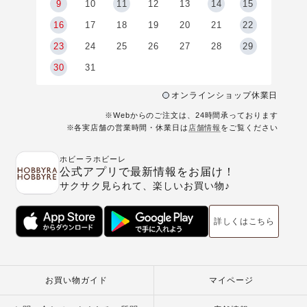
9
9
10
11
12
13
14
15
6
16
17
18
19
20
21
22
23
24
25
26
27
28
29
30
31
オンラインショップ休業日
※Webからのご注文は、24時間承っております
※各実店舗の営業時間・休業日は
店舗情報
をご覧ください
ホビーラホビーレ
公式アプリで最新情報をお届け！
サクサク見られて、楽しいお買い物♪
詳しくはこちら
お買い物ガイド
マイページ