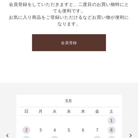
会員登録をしていただきますと、二度目のお買い物時にと
ても便利です。
お気に入り商品をご登録いただけるなどお買い物が便利に
なります。
会員登録
8月
土
日
月
火
水
木
金
土
5
1
2
2
3
4
5
6
7
8