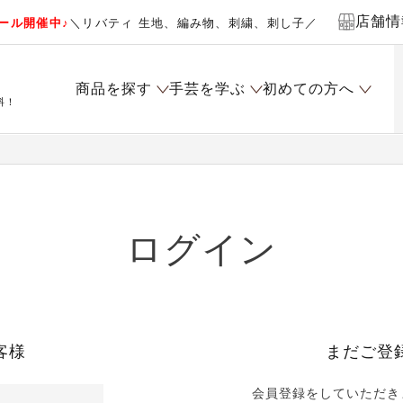
店舗情
ール開催中♪
＼リバティ 生地、編み物、刺繍、刺し子／
商品を探す
手芸を学ぶ
初めての方へ
料！
ログイン
客様
まだご登
会員登録をしていただき