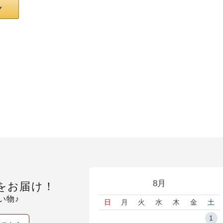
8月
をお届け！
い物♪
日
月
火
水
木
金
土
1