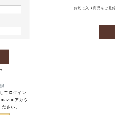
お気に入り商品をご登
？
録
利用してログイン
azonアカウ
ください。