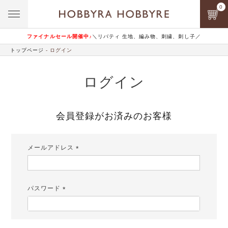
0
ファイナルセール開催中♪
＼リバティ 生地、編み物、刺繍、刺し子／
トップページ
ログイン
ログイン
会員登録がお済みのお客様
メールアドレス
(必
須)
パスワード
(必
須)