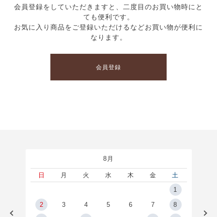
会員登録をしていただきますと、二度目のお買い物時にと
ても便利です。
お気に入り商品をご登録いただけるなどお買い物が便利に
なります。
会員登録
8月
土
日
月
火
水
木
金
土
5
1
2
2
3
4
5
6
7
8