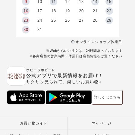
9
9
10
11
12
13
14
15
6
16
17
18
19
20
21
22
23
24
25
26
27
28
29
30
31
オンラインショップ休業日
※Webからのご注文は、24時間承っております
※各実店舗の営業時間・休業日は
店舗情報
をご覧ください
ホビーラホビーレ
公式アプリで最新情報をお届け！
サクサク見られて、楽しいお買い物♪
詳しくはこちら
お買い物ガイド
マイページ