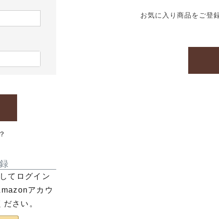
お気に入り商品をご登
？
録
利用してログイン
azonアカウ
ください。