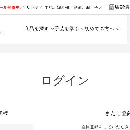
店舗情
ール開催中♪
＼リバティ 生地、編み物、刺繍、刺し子／
商品を探す
手芸を学ぶ
初めての方へ
料！
ログイン
客様
まだご登
会員登録をしていただき