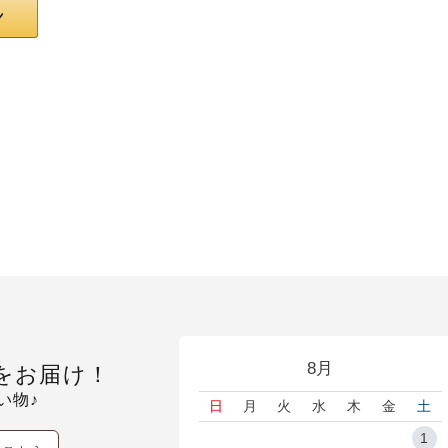
8月
をお届け！
い物♪
日
月
火
水
木
金
土
1