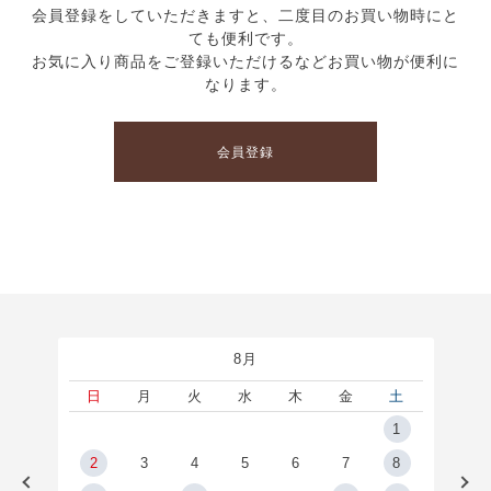
会員登録をしていただきますと、二度目のお買い物時にと
ても便利です。
お気に入り商品をご登録いただけるなどお買い物が便利に
なります。
会員登録
8月
土
日
月
火
水
木
金
土
5
1
2
2
3
4
5
6
7
8