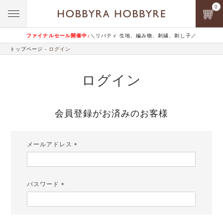
0
ファイナルセール開催中♪
＼リバティ 生地、編み物、刺繍、刺し子／
トップページ
ログイン
ログイン
会員登録がお済みのお客様
メールアドレス
(必
須)
パスワード
(必
須)