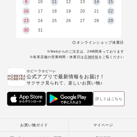
9
9
10
11
12
13
14
15
6
16
17
18
19
20
21
22
23
24
25
26
27
28
29
30
31
オンラインショップ休業日
※Webからのご注文は、24時間承っております
※各実店舗の営業時間・休業日は
店舗情報
をご覧ください
ホビーラホビーレ
公式アプリで最新情報をお届け！
サクサク見られて、楽しいお買い物♪
詳しくはこちら
お買い物ガイド
マイページ