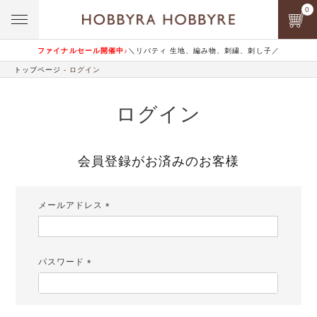
0
ファイナルセール開催中♪
＼リバティ 生地、編み物、刺繍、刺し子／
トップページ
ログイン
ログイン
会員登録がお済みのお客様
メールアドレス
(必
須)
パスワード
(必
須)