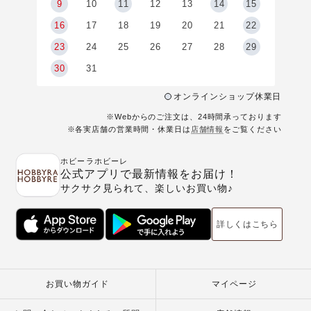
9
9
10
11
12
13
14
15
6
16
17
18
19
20
21
22
23
24
25
26
27
28
29
30
31
オンラインショップ休業日
※Webからのご注文は、24時間承っております
※各実店舗の営業時間・休業日は
店舗情報
をご覧ください
ホビーラホビーレ
公式アプリで最新情報をお届け！
サクサク見られて、楽しいお買い物♪
詳しくはこちら
お買い物ガイド
マイページ