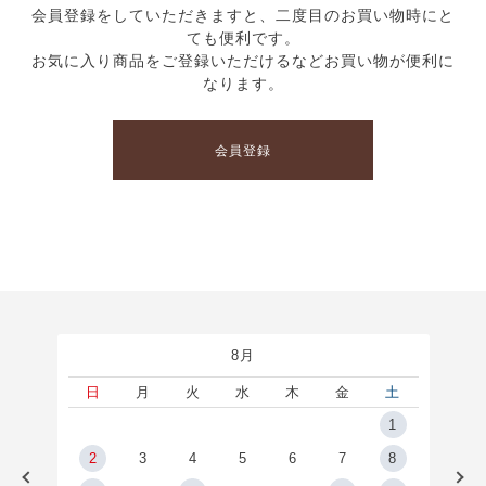
会員登録をしていただきますと、二度目のお買い物時にと
ても便利です。
お気に入り商品をご登録いただけるなどお買い物が便利に
なります。
会員登録
8月
土
日
月
火
水
木
金
土
5
1
2
2
3
4
5
6
7
8