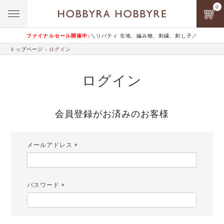
0
ファイナルセール開催中♪
＼リバティ 生地、編み物、刺繍、刺し子／
トップページ
ログイン
ログイン
会員登録がお済みのお客様
メールアドレス
(必
須)
パスワード
(必
須)