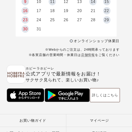
9
9
10
11
12
13
14
15
6
16
17
18
19
20
21
22
23
24
25
26
27
28
29
30
31
オンラインショップ休業日
※Webからのご注文は、24時間承っております
※各実店舗の営業時間・休業日は
店舗情報
をご覧ください
ホビーラホビーレ
公式アプリで最新情報をお届け！
サクサク見られて、楽しいお買い物♪
詳しくはこちら
お買い物ガイド
マイページ