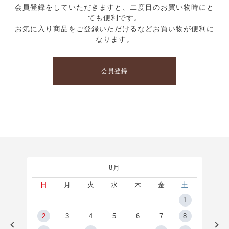
会員登録をしていただきますと、二度目のお買い物時にと
ても便利です。
お気に入り商品をご登録いただけるなどお買い物が便利に
なります。
会員登録
8月
土
日
月
火
水
木
金
土
5
1
2
2
3
4
5
6
7
8