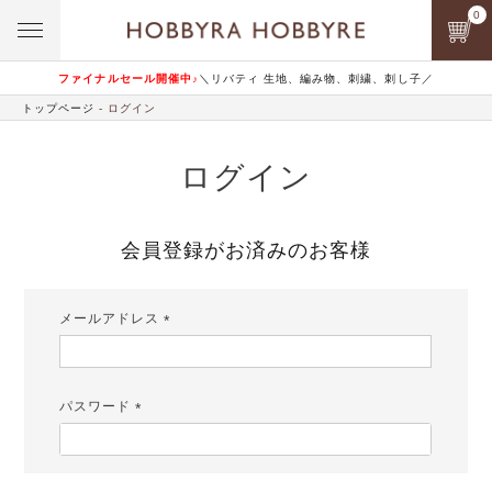
0
ファイナルセール開催中♪
＼リバティ 生地、編み物、刺繍、刺し子／
トップページ
ログイン
ログイン
会員登録がお済みのお客様
メールアドレス
(必
須)
パスワード
(必
須)