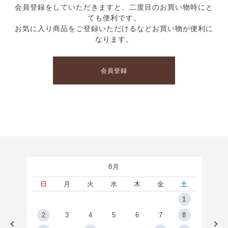
会員登録をしていただきますと、二度目のお買い物時にと
ても便利です。
お気に入り商品をご登録いただけるなどお買い物が便利に
なります。
会員登録
8月
土
日
月
火
水
木
金
土
5
1
2
2
3
4
5
6
7
8