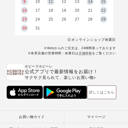
9
9
10
11
12
13
14
15
6
16
17
18
19
20
21
22
23
24
25
26
27
28
29
30
31
オンラインショップ休業日
※Webからのご注文は、24時間承っております
※各実店舗の営業時間・休業日は
店舗情報
をご覧ください
ホビーラホビーレ
公式アプリで最新情報をお届け！
サクサク見られて、楽しいお買い物♪
詳しくはこちら
お買い物ガイド
マイページ