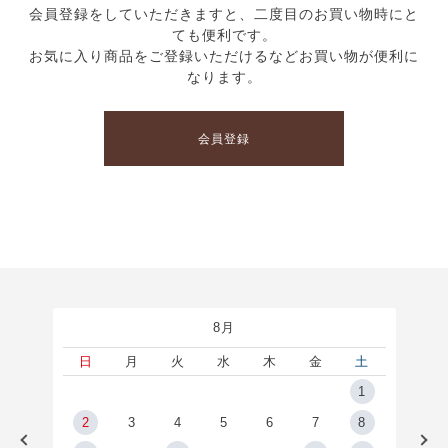
会員登録をしていただきますと、二度目のお買い物時にと
ても便利です。
お気に入り商品をご登録いただけるなどお買い物が便利に
なります。
会員登録
8月
土
日
月
火
水
木
金
土
5
1
2
2
3
4
5
6
7
8