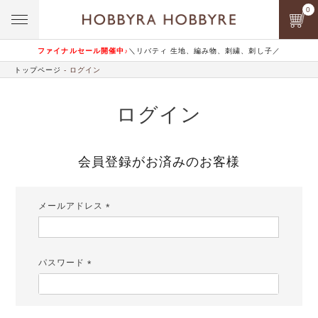
0
ファイナルセール開催中♪
＼リバティ 生地、編み物、刺繍、刺し子／
トップページ
ログイン
ログイン
会員登録がお済みのお客様
メールアドレス
(必
須)
パスワード
(必
須)