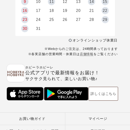
9
9
10
11
12
13
14
15
6
16
17
18
19
20
21
22
23
24
25
26
27
28
29
30
31
オンラインショップ休業日
※Webからのご注文は、24時間承っております
※各実店舗の営業時間・休業日は
店舗情報
をご覧ください
ホビーラホビーレ
公式アプリで最新情報をお届け！
サクサク見られて、楽しいお買い物♪
詳しくはこちら
お買い物ガイド
マイページ