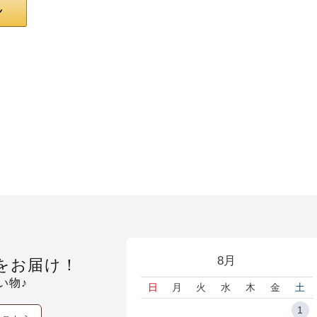
8月
をお届け！
い物♪
日
月
火
水
木
金
土
1