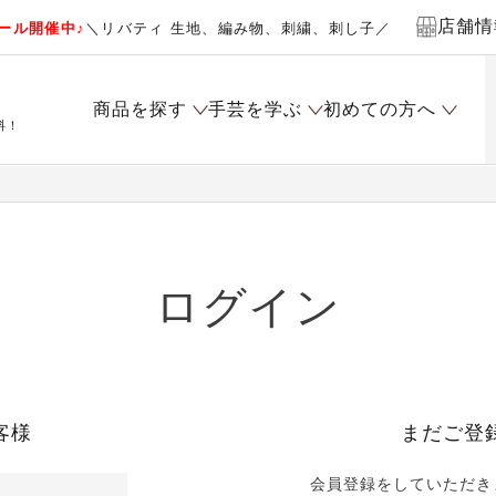
店舗情
ール開催中♪
＼リバティ 生地、編み物、刺繍、刺し子／
商品を探す
手芸を学ぶ
初めての方へ
料！
ログイン
客様
まだご登
会員登録をしていただき