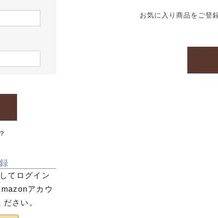
お気に入り商品をご登
？
録
利用してログイン
azonアカウ
ください。