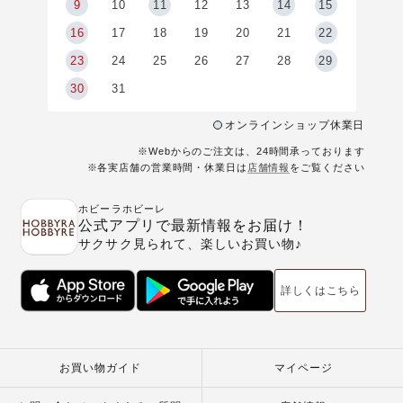
9
9
10
11
12
13
14
15
6
16
17
18
19
20
21
22
23
24
25
26
27
28
29
30
31
オンラインショップ休業日
※Webからのご注文は、24時間承っております
※各実店舗の営業時間・休業日は
店舗情報
をご覧ください
ホビーラホビーレ
公式アプリで最新情報をお届け！
サクサク見られて、楽しいお買い物♪
詳しくはこちら
お買い物ガイド
マイページ