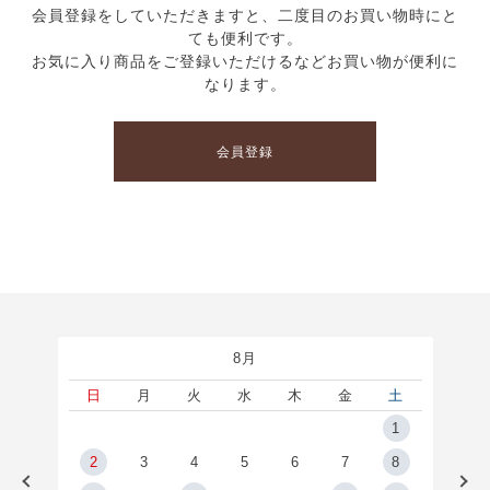
会員登録をしていただきますと、二度目のお買い物時にと
ても便利です。
お気に入り商品をご登録いただけるなどお買い物が便利に
なります。
会員登録
8月
土
日
月
火
水
木
金
土
5
1
2
2
3
4
5
6
7
8