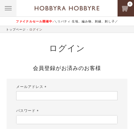
0
ファイナルセール開催中♪
＼リバティ 生地、編み物、刺繍、刺し子／
トップページ
ログイン
ログイン
会員登録がお済みのお客様
メールアドレス
(必
須)
パスワード
(必
須)