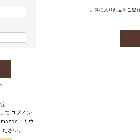
お気に入り商品をご登
？
録
利用してログイン
azonアカウ
ください。