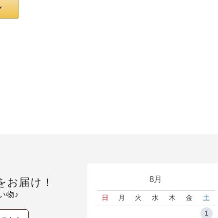
8月
をお届け！
い物♪
日
月
火
水
木
金
土
1