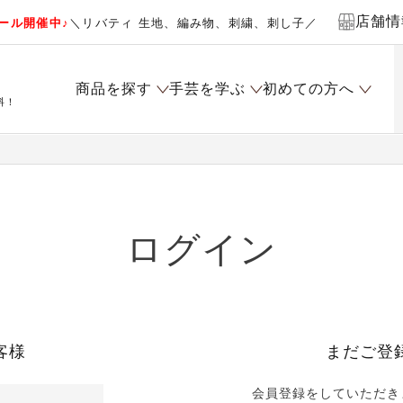
店舗情
ール開催中♪
＼リバティ 生地、編み物、刺繍、刺し子／
商品を探す
手芸を学ぶ
初めての方へ
料！
ログイン
客様
まだご登
会員登録をしていただき