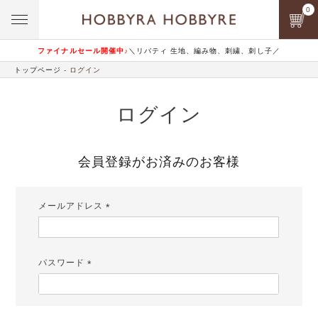
0
ファイナルセール開催中♪
＼リバティ 生地、編み物、刺繍、刺し子／
トップページ
ログイン
ログイン
会員登録がお済みのお客様
メールアドレス
(必
須)
パスワード
(必
須)