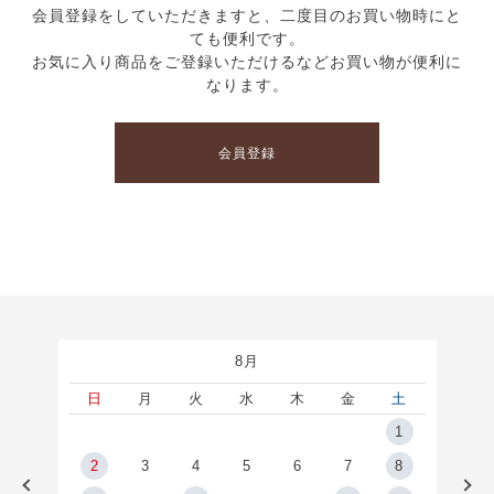
会員登録をしていただきますと、二度目のお買い物時にと
ても便利です。
お気に入り商品をご登録いただけるなどお買い物が便利に
なります。
会員登録
8月
土
日
月
火
水
木
金
土
5
1
2
2
3
4
5
6
7
8