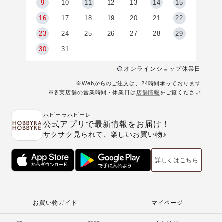
9
9
10
11
12
13
14
15
6
16
17
18
19
20
21
22
23
24
25
26
27
28
29
30
31
オンラインショップ休業日
※Webからのご注文は、24時間承っております
※各実店舗の営業時間・休業日は
店舗情報
をご覧ください
ホビーラホビーレ
公式アプリで最新情報をお届け！
サクサク見られて、楽しいお買い物♪
詳しくはこちら
お買い物ガイド
マイページ