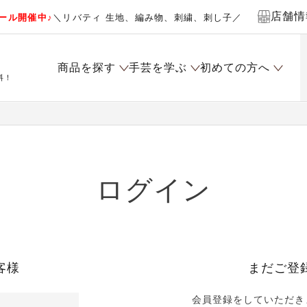
店舗情
ール開催中♪
＼リバティ 生地、編み物、刺繍、刺し子／
商品を探す
手芸を学ぶ
初めての方へ
料！
ログイン
客様
まだご登
会員登録をしていただき