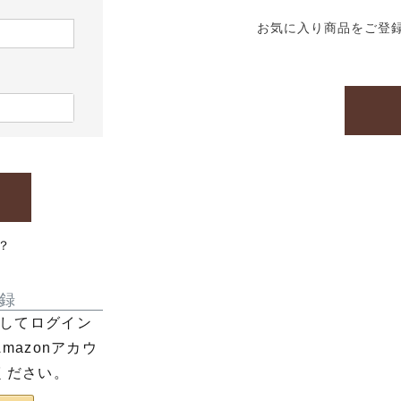
お気に入り商品をご登
？
録
利用してログイン
azonアカウ
ください。