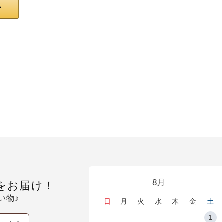
8月
をお届け！
い物♪
日
月
火
水
木
金
土
1