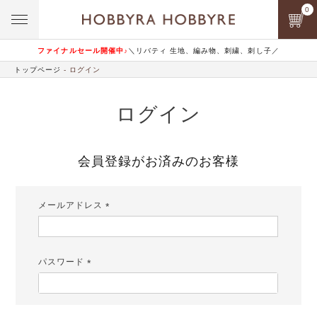
0
ファイナルセール開催中♪
＼リバティ 生地、編み物、刺繍、刺し子／
トップページ
ログイン
ログイン
会員登録がお済みのお客様
メールアドレス
(必
須)
パスワード
(必
須)