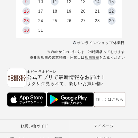
9
9
10
11
12
13
14
15
6
16
17
18
19
20
21
22
23
24
25
26
27
28
29
30
31
オンラインショップ休業日
※Webからのご注文は、24時間承っております
※各実店舗の営業時間・休業日は
店舗情報
をご覧ください
ホビーラホビーレ
公式アプリで最新情報をお届け！
サクサク見られて、楽しいお買い物♪
詳しくはこちら
お買い物ガイド
マイページ