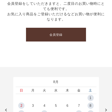
会員登録をしていただきますと、二度目のお買い物時にと
ても便利です。
お気に入り商品をご登録いただけるなどお買い物が便利に
なります。
会員登録
8月
土
日
月
火
水
木
金
土
5
1
2
2
3
4
5
6
7
8