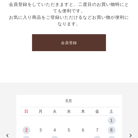
会員登録をしていただきますと、二度目のお買い物時にと
ても便利です。
お気に入り商品をご登録いただけるなどお買い物が便利に
なります。
会員登録
8月
土
日
月
火
水
木
金
土
5
1
2
2
3
4
5
6
7
8