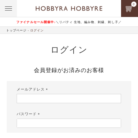
0
ファイナルセール開催中♪
＼リバティ 生地、編み物、刺繍、刺し子／
トップページ
ログイン
ログイン
会員登録がお済みのお客様
メールアドレス
(必
須)
パスワード
(必
須)