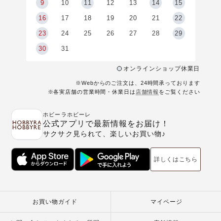
9
9
10
11
12
13
14
15
6
16
17
18
19
20
21
22
23
24
25
26
27
28
29
30
31
オンラインショップ休業日
※Webからのご注文は、24時間承っております
※各実店舗の営業時間・休業日は
店舗情報
をご覧ください
ホビーラホビーレ
公式アプリで最新情報をお届け！
サクサク見られて、楽しいお買い物♪
詳しくはこちら
お買い物ガイド
マイページ