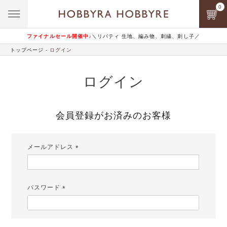
0
ファイナルセール開催中♪
＼リバティ 生地、編み物、刺繍、刺し子／
トップページ
ログイン
ログイン
会員登録がお済みのお客様
メールアドレス
(必
須)
パスワード
(必
須)