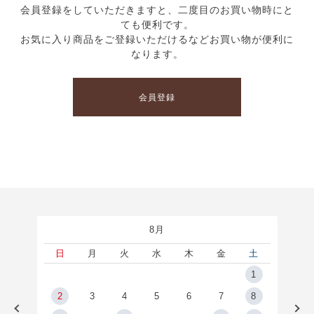
会員登録をしていただきますと、二度目のお買い物時にと
ても便利です。
お気に入り商品をご登録いただけるなどお買い物が便利に
なります。
会員登録
8月
土
日
月
火
水
木
金
土
5
1
2
2
3
4
5
6
7
8