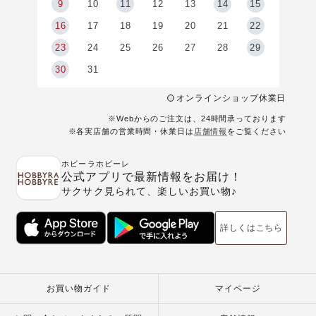
9
9
10
11
12
13
14
15
6
16
17
18
19
20
21
22
23
24
25
26
27
28
29
30
31
オンラインショップ休業日
※Webからのご注文は、24時間承っております
※各実店舗の営業時間・休業日は
店舗情報
をご覧ください
ホビーラホビーレ
公式アプリで最新情報をお届け！
サクサク見られて、楽しいお買い物♪
詳しくはこちら
お買い物ガイド
マイページ