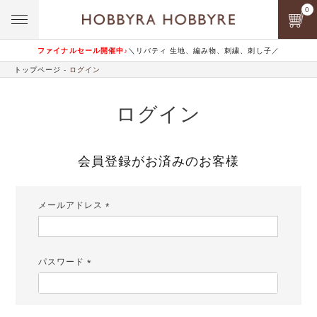
0
ファイナルセール開催中♪
＼リバティ 生地、編み物、刺繍、刺し子／
トップページ
ログイン
ログイン
会員登録がお済みのお客様
メールアドレス
(必
須)
パスワード
(必
須)