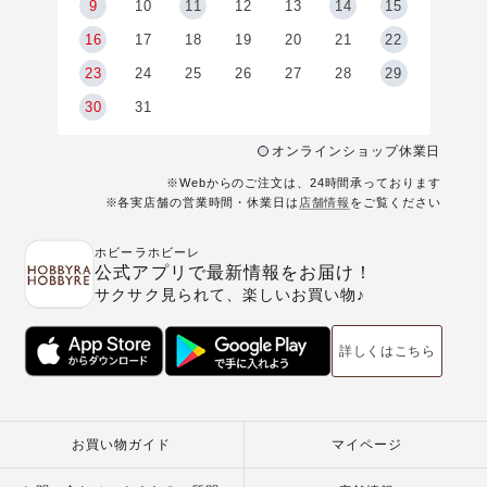
9
9
10
11
12
13
14
15
6
16
17
18
19
20
21
22
23
24
25
26
27
28
29
30
31
オンラインショップ休業日
※Webからのご注文は、24時間承っております
※各実店舗の営業時間・休業日は
店舗情報
をご覧ください
ホビーラホビーレ
公式アプリで最新情報をお届け！
サクサク見られて、楽しいお買い物♪
詳しくはこちら
お買い物ガイド
マイページ