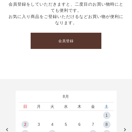
会員登録をしていただきますと、二度目のお買い物時にと
ても便利です。
お気に入り商品をご登録いただけるなどお買い物が便利に
なります。
会員登録
8月
土
日
月
火
水
木
金
土
5
1
2
2
3
4
5
6
7
8