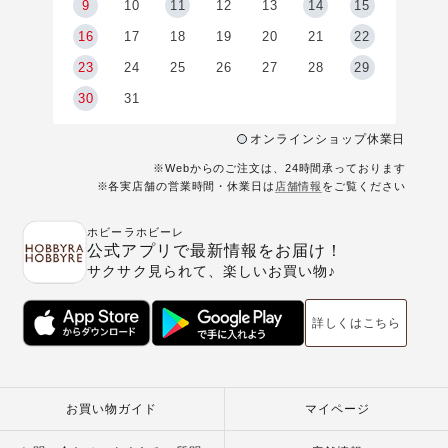
9
9
10
11
12
13
14
15
6
16
17
18
19
20
21
22
23
24
25
26
27
28
29
30
31
オンラインショップ休業日
※Webからのご注文は、24時間承っております
※各実店舗の営業時間・休業日は
店舗情報
をご覧ください
ホビーラホビーレ
公式アプリで最新情報をお届け！
サクサク見られて、楽しいお買い物♪
詳しくはこちら
お買い物ガイド
マイページ