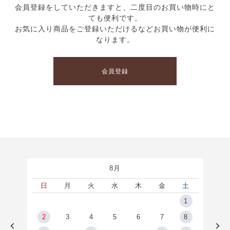
会員登録をしていただきますと、二度目のお買い物時にと
ても便利です。
お気に入り商品をご登録いただけるなどお買い物が便利に
なります。
会員登録
8月
土
日
月
火
水
木
金
土
5
1
2
2
3
4
5
6
7
8