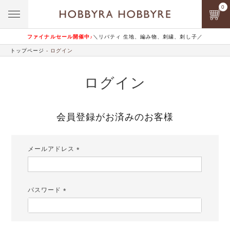
0
ファイナルセール開催中♪
＼リバティ 生地、編み物、刺繍、刺し子／
トップページ
ログイン
ログイン
会員登録がお済みのお客様
メールアドレス
(必
須)
パスワード
(必
須)