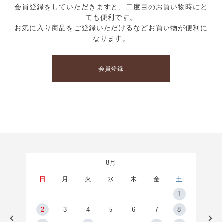
会員登録をしていただきますと、二度目のお買い物時にと
ても便利です。
お気に入り商品をご登録いただけるなどお買い物が便利に
なります。
会員登録
8月
土
日
月
火
水
木
金
土
5
1
2
2
3
4
5
6
7
8