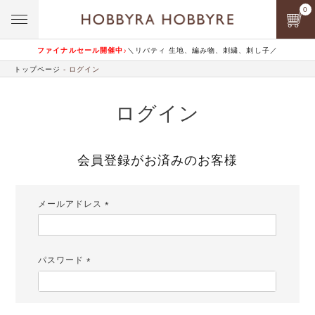
0
ファイナルセール開催中♪
＼リバティ 生地、編み物、刺繍、刺し子／
トップページ
ログイン
ログイン
会員登録がお済みのお客様
メールアドレス
(必
須)
パスワード
(必
須)