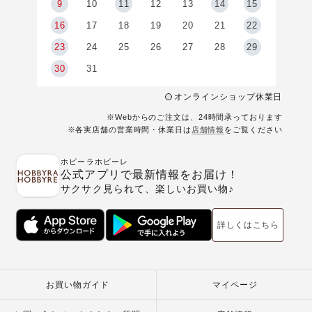
9
9
10
11
12
13
14
15
6
16
17
18
19
20
21
22
23
24
25
26
27
28
29
30
31
オンラインショップ休業日
※Webからのご注文は、24時間承っております
※各実店舗の営業時間・休業日は
店舗情報
をご覧ください
ホビーラホビーレ
公式アプリで最新情報をお届け！
サクサク見られて、楽しいお買い物♪
詳しくはこちら
お買い物ガイド
マイページ