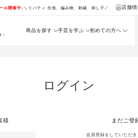
店舗情
ール開催中♪
＼リバティ 生地、編み物、刺繍、刺し子／
商品を探す
手芸を学ぶ
初めての方へ
料！
ログイン
客様
まだご登
会員登録をしていただき