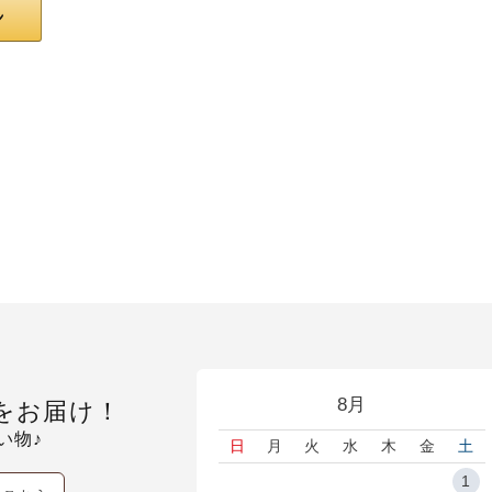
8月
をお届け！
い物♪
日
月
火
水
木
金
土
1