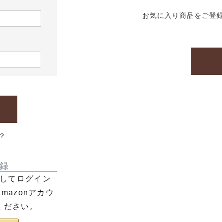
お気に入り商品をご登
？
録
利用してログイン
azonアカウ
ください。