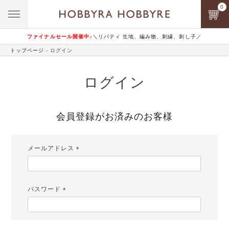
0
ファイナルセール開催中♪
＼リバティ 生地、編み物、刺繍、刺し子／
トップページ
ログイン
ログイン
会員登録がお済みのお客様
メールアドレス
(必
須)
パスワード
(必
須)