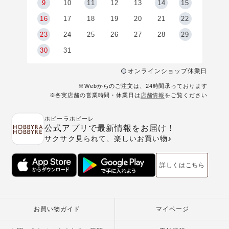
9
9
10
11
12
13
14
15
6
16
17
18
19
20
21
22
23
24
25
26
27
28
29
30
31
オンラインショップ休業日
※Webからのご注文は、24時間承っております
※各実店舗の営業時間・休業日は
店舗情報
をご覧ください
ホビーラホビーレ
公式アプリで最新情報をお届け！
サクサク見られて、楽しいお買い物♪
詳しくはこちら
お買い物ガイド
マイページ