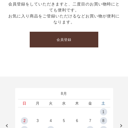
会員登録をしていただきますと、二度目のお買い物時にと
ても便利です。
お気に入り商品をご登録いただけるなどお買い物が便利に
なります。
会員登録
8月
土
日
月
火
水
木
金
土
5
1
2
2
3
4
5
6
7
8