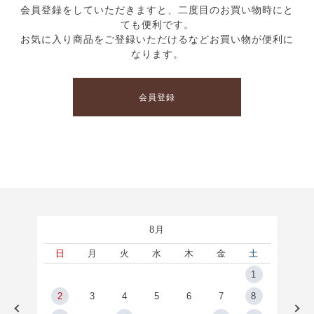
会員登録をしていただきますと、二度目のお買い物時にと
ても便利です。
お気に入り商品をご登録いただけるなどお買い物が便利に
なります。
会員登録
8月
土
日
月
火
水
木
金
土
5
1
2
2
3
4
5
6
7
8