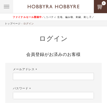
0
ファイナルセール開催中♪
＼リバティ 生地、編み物、刺繍、刺し子／
トップページ
ログイン
ログイン
会員登録がお済みのお客様
メールアドレス
(必
須)
パスワード
(必
須)