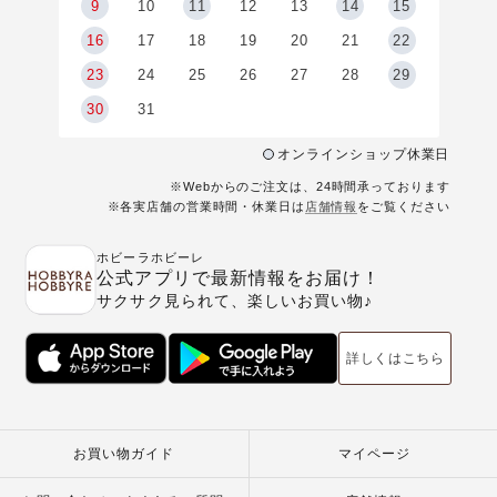
9
9
10
11
12
13
14
15
6
16
17
18
19
20
21
22
23
24
25
26
27
28
29
30
31
オンラインショップ休業日
※Webからのご注文は、24時間承っております
※各実店舗の営業時間・休業日は
店舗情報
をご覧ください
ホビーラホビーレ
公式アプリで最新情報をお届け！
サクサク見られて、楽しいお買い物♪
詳しくはこちら
お買い物ガイド
マイページ