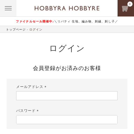
0
ファイナルセール開催中♪
＼リバティ 生地、編み物、刺繍、刺し子／
トップページ
ログイン
ログイン
会員登録がお済みのお客様
メールアドレス
(必
須)
パスワード
(必
須)