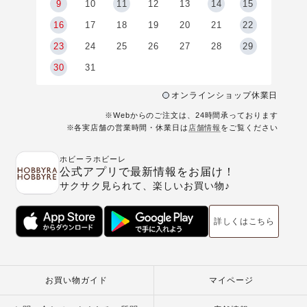
9
9
10
11
12
13
14
15
6
16
17
18
19
20
21
22
23
24
25
26
27
28
29
30
31
オンラインショップ休業日
※Webからのご注文は、24時間承っております
※各実店舗の営業時間・休業日は
店舗情報
をご覧ください
ホビーラホビーレ
公式アプリで最新情報をお届け！
サクサク見られて、楽しいお買い物♪
詳しくはこちら
お買い物ガイド
マイページ