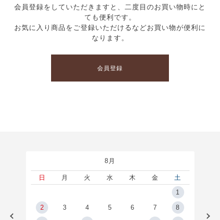
会員登録をしていただきますと、二度目のお買い物時にと
ても便利です。
お気に入り商品をご登録いただけるなどお買い物が便利に
なります。
会員登録
8月
土
日
月
火
水
木
金
土
5
1
2
2
3
4
5
6
7
8