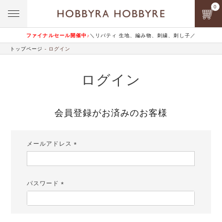
0
ファイナルセール開催中♪
＼リバティ 生地、編み物、刺繍、刺し子／
トップページ
ログイン
ログイン
会員登録がお済みのお客様
メールアドレス
(必
須)
パスワード
(必
須)