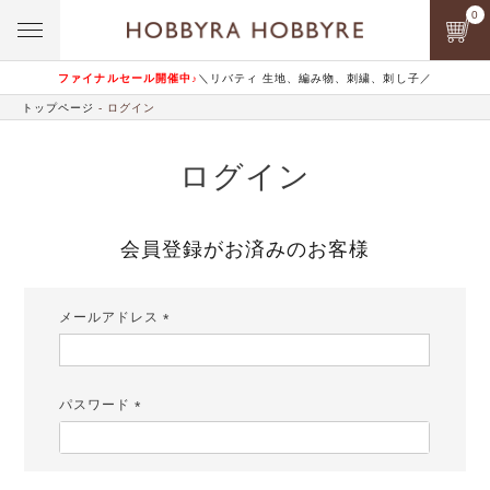
0
ファイナルセール開催中♪
＼リバティ 生地、編み物、刺繍、刺し子／
トップページ
ログイン
ログイン
会員登録がお済みのお客様
メールアドレス
(必
須)
パスワード
(必
須)