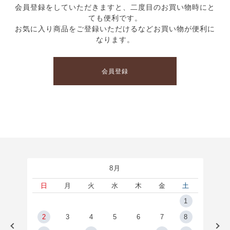
会員登録をしていただきますと、二度目のお買い物時にと
ても便利です。
お気に入り商品をご登録いただけるなどお買い物が便利に
なります。
会員登録
8月
土
日
月
火
水
木
金
土
5
1
2
2
3
4
5
6
7
8