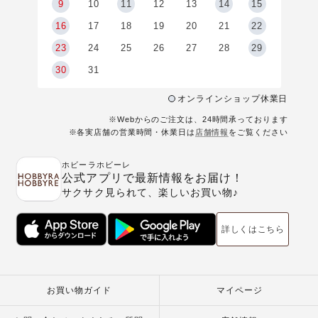
9
9
10
11
12
13
14
15
6
16
17
18
19
20
21
22
23
24
25
26
27
28
29
30
31
オンラインショップ休業日
※Webからのご注文は、24時間承っております
※各実店舗の営業時間・休業日は
店舗情報
をご覧ください
ホビーラホビーレ
公式アプリで最新情報をお届け！
サクサク見られて、楽しいお買い物♪
詳しくはこちら
お買い物ガイド
マイページ