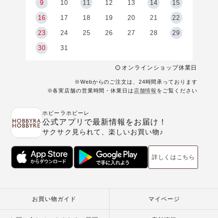
9
9
10
11
12
13
14
15
6
16
17
18
19
20
21
22
23
24
25
26
27
28
29
30
31
オンラインショップ休業日
※Webからのご注文は、24時間承っております
※各実店舗の営業時間・休業日は
店舗情報
をご覧ください
ホビーラホビーレ
公式アプリで最新情報をお届け！
サクサク見られて、楽しいお買い物♪
詳しくはこちら
お買い物ガイド
マイページ