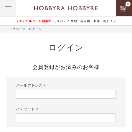
0
ファイナルセール開催中♪
＼リバティ 生地、編み物、刺繍、刺し子／
トップページ
ログイン
ログイン
会員登録がお済みのお客様
メールアドレス
(必
須)
パスワード
(必
須)