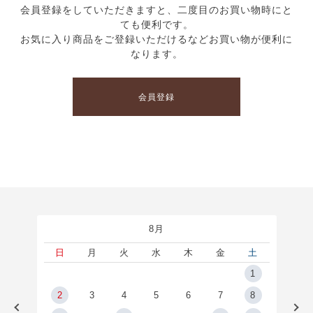
会員登録をしていただきますと、二度目のお買い物時にと
ても便利です。
お気に入り商品をご登録いただけるなどお買い物が便利に
なります。
会員登録
8月
土
日
月
火
水
木
金
土
5
1
2
2
3
4
5
6
7
8