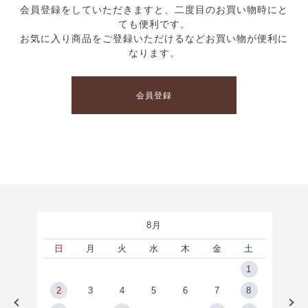
会員登録をしていただきますと、二度目のお買い物時にと
ても便利です。
お気に入り商品をご登録いただけるなどお買い物が便利に
なります。
会員登録
8月
土
日
月
火
水
木
金
土
5
1
2
2
3
4
5
6
7
8