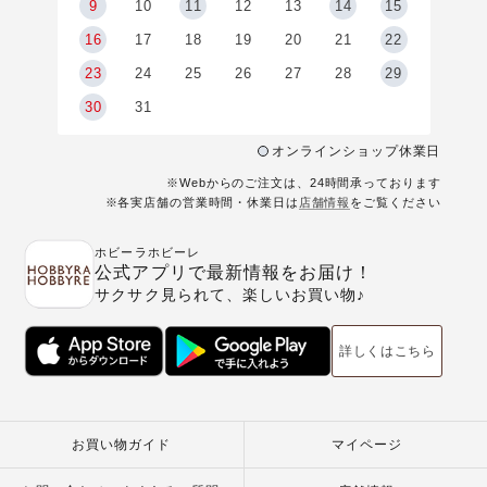
9
9
10
11
12
13
14
15
6
16
17
18
19
20
21
22
23
24
25
26
27
28
29
30
31
オンラインショップ休業日
※Webからのご注文は、24時間承っております
※各実店舗の営業時間・休業日は
店舗情報
をご覧ください
ホビーラホビーレ
公式アプリで最新情報をお届け！
サクサク見られて、楽しいお買い物♪
詳しくはこちら
お買い物ガイド
マイページ