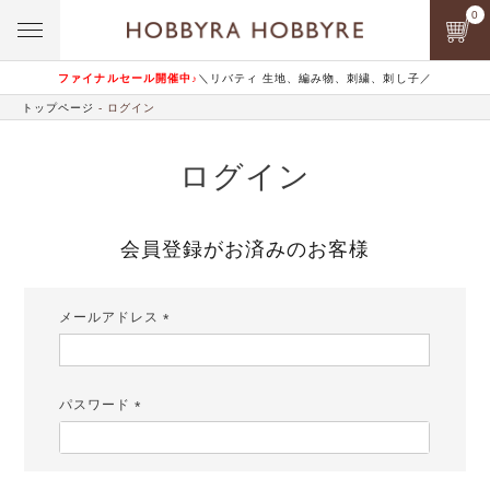
0
ファイナルセール開催中♪
＼リバティ 生地、編み物、刺繍、刺し子／
トップページ
ログイン
ログイン
会員登録がお済みのお客様
メールアドレス
(必
須)
パスワード
(必
須)