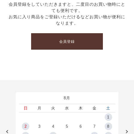
会員登録をしていただきますと、二度目のお買い物時にと
ても便利です。
お気に入り商品をご登録いただけるなどお買い物が便利に
なります。
会員登録
8月
土
日
月
火
水
木
金
土
5
1
2
2
3
4
5
6
7
8