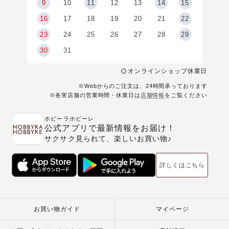
9
9
10
11
12
13
14
15
6
16
17
18
19
20
21
22
23
24
25
26
27
28
29
30
31
オンラインショップ休業日
※Webからのご注文は、24時間承っております
※各実店舗の営業時間・休業日は
店舗情報
をご覧ください
ホビーラホビーレ
公式アプリで最新情報をお届け！
サクサク見られて、楽しいお買い物♪
詳しくはこちら
お買い物ガイド
マイページ