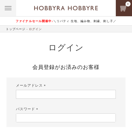
0
ファイナルセール開催中♪
＼リバティ 生地、編み物、刺繍、刺し子／
トップページ
ログイン
ログイン
会員登録がお済みのお客様
メールアドレス
(必
須)
パスワード
(必
須)