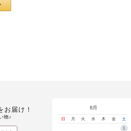
8月
をお届け！
い物♪
日
月
火
水
木
金
土
1