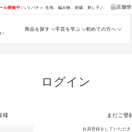
店舗情
ール開催中♪
＼リバティ 生地、編み物、刺繍、刺し子／
商品を探す
手芸を学ぶ
初めての方へ
料！
ログイン
客様
まだご登
会員登録をしていただき