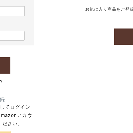
お気に入り商品をご登
？
録
利用してログイン
azonアカウ
ください。