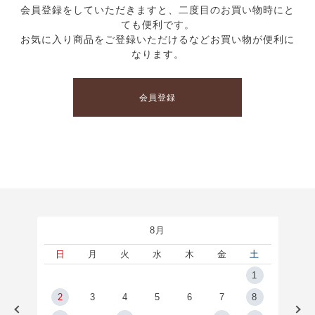
会員登録をしていただきますと、二度目のお買い物時にと
ても便利です。
お気に入り商品をご登録いただけるなどお買い物が便利に
なります。
会員登録
8月
土
日
月
火
水
木
金
土
5
1
2
2
3
4
5
6
7
8