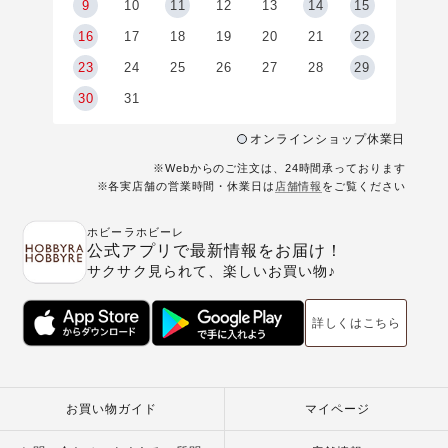
9
9
10
11
12
13
14
15
6
16
17
18
19
20
21
22
23
24
25
26
27
28
29
30
31
オンラインショップ休業日
※Webからのご注文は、24時間承っております
※各実店舗の営業時間・休業日は
店舗情報
をご覧ください
ホビーラホビーレ
公式アプリで最新情報をお届け！
サクサク見られて、楽しいお買い物♪
詳しくはこちら
お買い物ガイド
マイページ