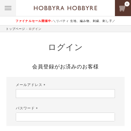
0
ファイナルセール開催中♪
＼リバティ 生地、編み物、刺繍、刺し子／
トップページ
ログイン
ログイン
会員登録がお済みのお客様
メールアドレス
(必
須)
パスワード
(必
須)