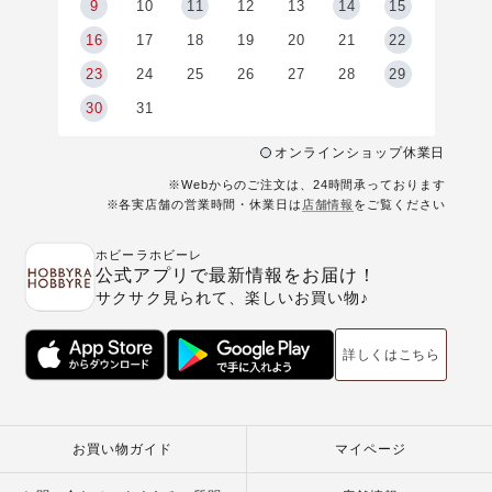
9
9
10
11
12
13
14
15
6
16
17
18
19
20
21
22
23
24
25
26
27
28
29
30
31
オンラインショップ休業日
※Webからのご注文は、24時間承っております
※各実店舗の営業時間・休業日は
店舗情報
をご覧ください
ホビーラホビーレ
公式アプリで最新情報をお届け！
サクサク見られて、楽しいお買い物♪
詳しくはこちら
お買い物ガイド
マイページ