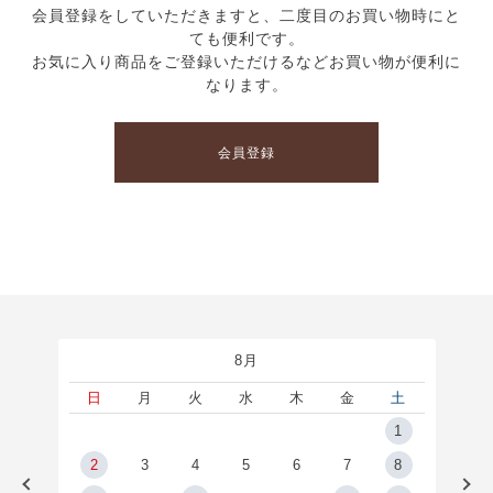
会員登録をしていただきますと、二度目のお買い物時にと
ても便利です。
お気に入り商品をご登録いただけるなどお買い物が便利に
なります。
会員登録
8月
土
日
月
火
水
木
金
土
5
1
2
2
3
4
5
6
7
8