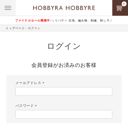
0
ファイナルセール開催中♪
＼リバティ 生地、編み物、刺繍、刺し子／
トップページ
ログイン
ログイン
会員登録がお済みのお客様
メールアドレス
(必
須)
パスワード
(必
須)