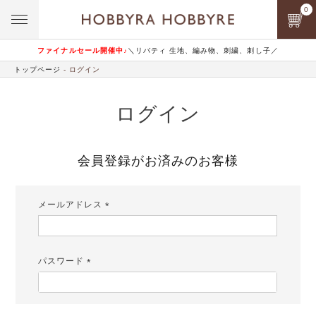
0
ファイナルセール開催中♪
＼リバティ 生地、編み物、刺繍、刺し子／
トップページ
ログイン
ログイン
会員登録がお済みのお客様
メールアドレス
(必
須)
パスワード
(必
須)