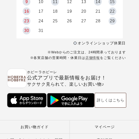
9
9
10
11
12
13
14
15
6
16
17
18
19
20
21
22
23
24
25
26
27
28
29
30
31
オンラインショップ休業日
※Webからのご注文は、24時間承っております
※各実店舗の営業時間・休業日は
店舗情報
をご覧ください
ホビーラホビーレ
公式アプリで最新情報をお届け！
サクサク見られて、楽しいお買い物♪
詳しくはこちら
お買い物ガイド
マイページ