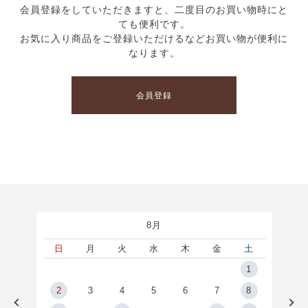
会員登録をしていただきますと、二度目のお買い物時にと
ても便利です。
お気に入り商品をご登録いただけるなどお買い物が便利に
なります。
会員登録
8月
土
日
月
火
水
木
金
土
5
1
2
2
3
4
5
6
7
8