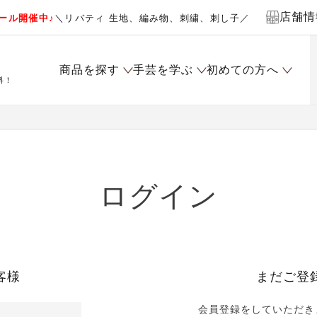
店舗情
ール開催中♪
＼リバティ 生地、編み物、刺繍、刺し子／
商品を探す
手芸を学ぶ
初めての方へ
料！
ログイン
客様
まだご登
会員登録をしていただき