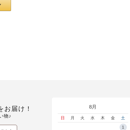
8月
をお届け！
い物♪
日
月
火
水
木
金
土
1