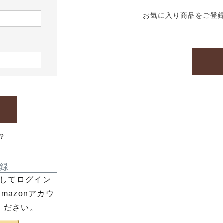
お気に入り商品をご登
？
録
利用してログイン
azonアカウ
ください。