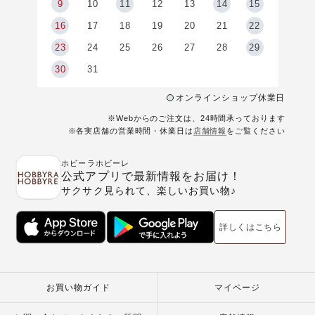
9
9
10
11
12
13
14
15
6
16
17
18
19
20
21
22
23
24
25
26
27
28
29
30
31
オンラインショップ休業日
※Webからのご注文は、24時間承っております
※各実店舗の営業時間・休業日は
店舗情報
をご覧ください
ホビーラホビーレ
公式アプリで最新情報をお届け！
サクサク見られて、楽しいお買い物♪
詳しくはこちら
お買い物ガイド
マイページ