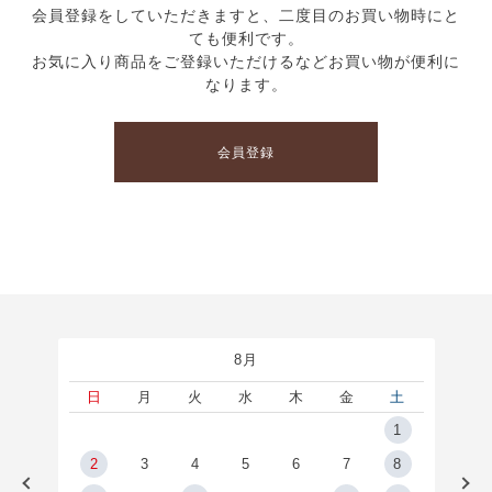
会員登録をしていただきますと、二度目のお買い物時にと
ても便利です。
お気に入り商品をご登録いただけるなどお買い物が便利に
なります。
会員登録
8月
土
日
月
火
水
木
金
土
5
1
2
2
3
4
5
6
7
8