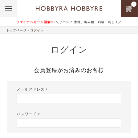
0
ファイナルセール開催中♪
＼リバティ 生地、編み物、刺繍、刺し子／
トップページ
ログイン
ログイン
会員登録がお済みのお客様
メールアドレス
(必
須)
パスワード
(必
須)