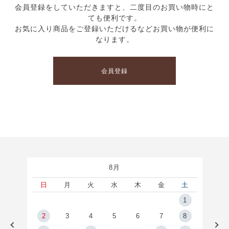
会員登録をしていただきますと、二度目のお買い物時にと
ても便利です。
お気に入り商品をご登録いただけるなどお買い物が便利に
なります。
会員登録
8月
土
日
月
火
水
木
金
土
5
1
2
2
3
4
5
6
7
8