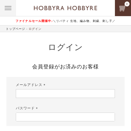
0
ファイナルセール開催中♪
＼リバティ 生地、編み物、刺繍、刺し子／
トップページ
ログイン
ログイン
会員登録がお済みのお客様
メールアドレス
(必
須)
パスワード
(必
須)