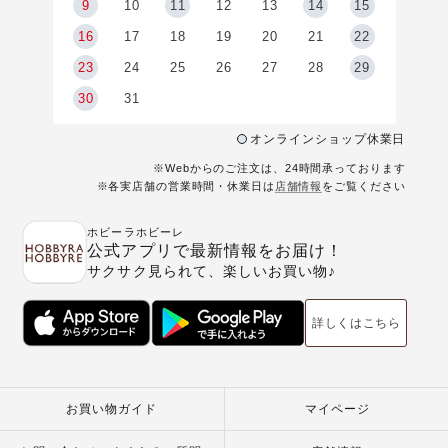
9
9
10
11
12
13
14
15
6
16
17
18
19
20
21
22
23
24
25
26
27
28
29
30
31
オンラインショップ休業日
※Webからのご注文は、24時間承っております
※各実店舗の営業時間・休業日は
店舗情報
をご覧ください
ホビーラホビーレ
公式アプリで最新情報をお届け！
サクサク見られて、楽しいお買い物♪
詳しくはこちら
お買い物ガイド
マイページ