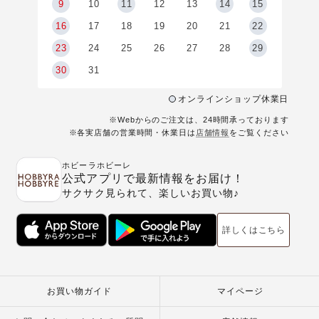
9
9
10
11
12
13
14
15
6
16
17
18
19
20
21
22
23
24
25
26
27
28
29
30
31
オンラインショップ休業日
※Webからのご注文は、24時間承っております
※各実店舗の営業時間・休業日は
店舗情報
をご覧ください
ホビーラホビーレ
公式アプリで最新情報をお届け！
サクサク見られて、楽しいお買い物♪
詳しくはこちら
お買い物ガイド
マイページ