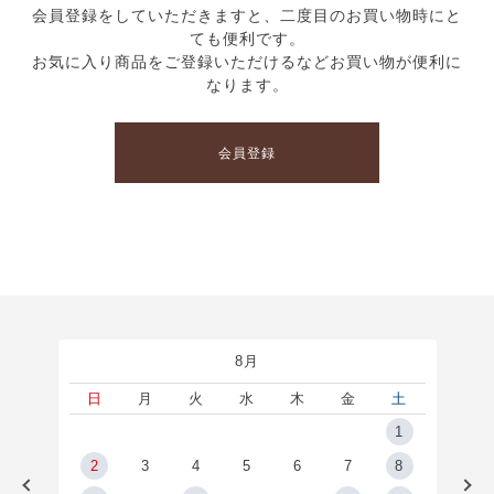
会員登録をしていただきますと、二度目のお買い物時にと
ても便利です。
お気に入り商品をご登録いただけるなどお買い物が便利に
なります。
会員登録
8月
土
日
月
火
水
木
金
土
5
1
2
2
3
4
5
6
7
8