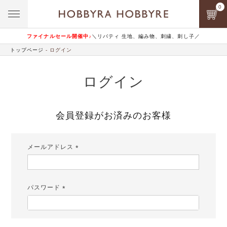
0
ファイナルセール開催中♪
＼リバティ 生地、編み物、刺繍、刺し子／
トップページ
ログイン
ログイン
会員登録がお済みのお客様
メールアドレス
(必
須)
パスワード
(必
須)