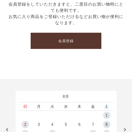
会員登録をしていただきますと、二度目のお買い物時にと
ても便利です。
お気に入り商品をご登録いただけるなどお買い物が便利に
なります。
会員登録
8月
土
日
月
火
水
木
金
土
5
1
2
2
3
4
5
6
7
8