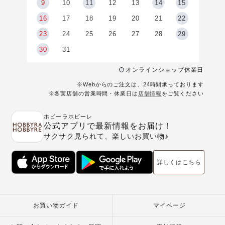
9
9
10
11
12
13
14
15
6
16
17
18
19
20
21
22
23
24
25
26
27
28
29
30
31
オンラインショップ休業日
※Webからのご注文は、24時間承っております
※各実店舗の営業時間・休業日は
店舗情報
をご覧ください
ホビーラホビーレ
公式アプリで最新情報をお届け！
サクサク見られて、楽しいお買い物♪
詳しくはこちら
お買い物ガイド
マイページ