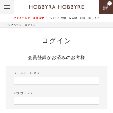
0
ファイナルセール開催中♪
＼リバティ 生地、編み物、刺繍、刺し子／
トップページ
ログイン
ログイン
会員登録がお済みのお客様
メールアドレス
(必
須)
パスワード
(必
須)