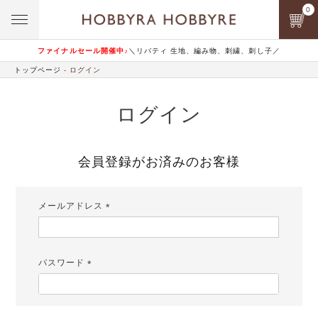
0
ファイナルセール開催中♪
＼リバティ 生地、編み物、刺繍、刺し子／
トップページ
ログイン
ログイン
会員登録がお済みのお客様
メールアドレス
(必
須)
パスワード
(必
須)