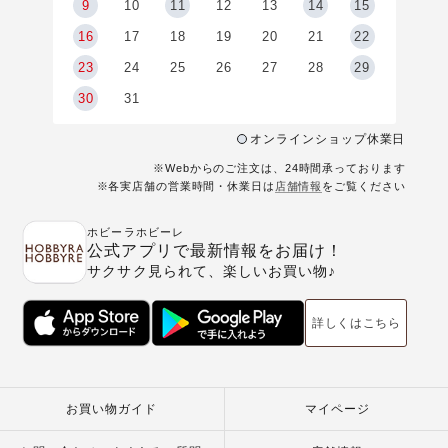
9
9
10
11
12
13
14
15
6
16
17
18
19
20
21
22
23
24
25
26
27
28
29
30
31
オンラインショップ休業日
※Webからのご注文は、24時間承っております
※各実店舗の営業時間・休業日は
店舗情報
をご覧ください
ホビーラホビーレ
公式アプリで最新情報をお届け！
サクサク見られて、楽しいお買い物♪
詳しくはこちら
お買い物ガイド
マイページ