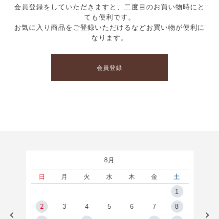
会員登録をしていただきますと、二度目のお買い物時にと
ても便利です。
お気に入り商品をご登録いただけるなどお買い物が便利に
なります。
会員登録
8月
土
日
月
火
水
木
金
土
5
1
2
2
3
4
5
6
7
8