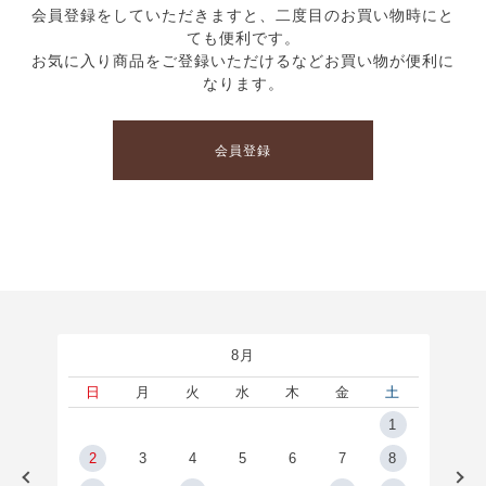
会員登録をしていただきますと、二度目のお買い物時にと
ても便利です。
お気に入り商品をご登録いただけるなどお買い物が便利に
なります。
会員登録
8月
土
日
月
火
水
木
金
土
5
1
2
2
3
4
5
6
7
8