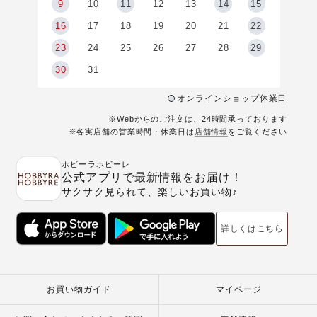
9
9
10
11
12
13
14
15
6
16
17
18
19
20
21
22
23
24
25
26
27
28
29
30
31
オンラインショップ休業日
※Webからのご注文は、24時間承っております
※各実店舗の営業時間・休業日は
店舗情報
をご覧ください
ホビーラホビーレ
公式アプリで最新情報をお届け！
サクサク見られて、楽しいお買い物♪
詳しくはこちら
お買い物ガイド
マイページ