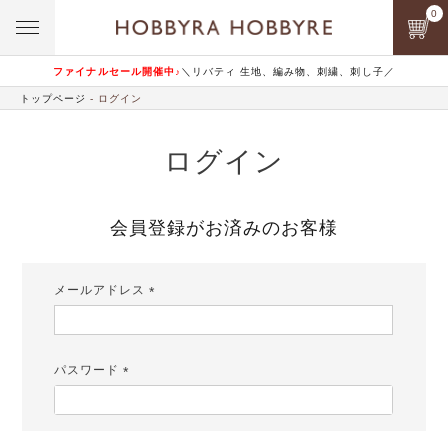
0
ファイナルセール開催中♪
＼リバティ 生地、編み物、刺繍、刺し子／
トップページ
ログイン
ログイン
会員登録がお済みのお客様
メールアドレス
(必
須)
パスワード
(必
須)