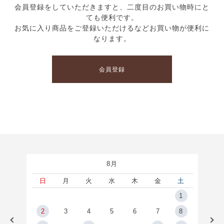
会員登録をしていただきますと、二度目のお買い物時にと
ても便利です。
お気に入り商品をご登録いただけるなどお買い物が便利に
なります。
会員登録
8月
土
日
月
火
水
木
金
土
5
1
2
2
3
4
5
6
7
8