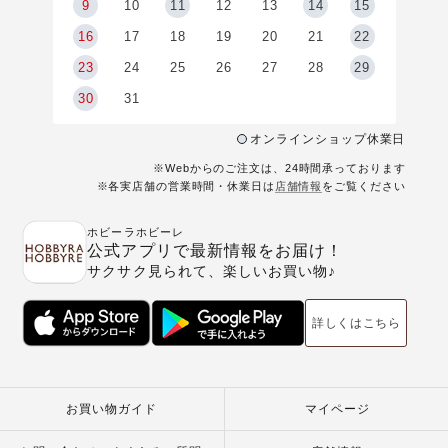
9
9
10
11
12
13
14
15
6
16
17
18
19
20
21
22
23
24
25
26
27
28
29
30
31
オンラインショップ休業日
※Webからのご注文は、24時間承っております
※各実店舗の営業時間・休業日は
店舗情報
をご覧ください
ホビーラホビーレ
公式アプリで最新情報をお届け！
サクサク見られて、楽しいお買い物♪
詳しくはこちら
お買い物ガイド
マイページ