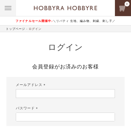
0
ファイナルセール開催中♪
＼リバティ 生地、編み物、刺繍、刺し子／
トップページ
ログイン
ログイン
会員登録がお済みのお客様
メールアドレス
(必
須)
パスワード
(必
須)