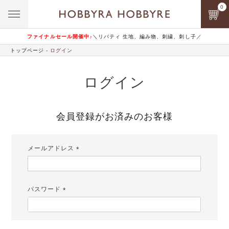
0
ファイナルセール開催中♪
＼リバティ 生地、編み物、刺繍、刺し子／
トップページ
ログイン
ログイン
会員登録がお済みのお客様
メールアドレス
(必
須)
パスワード
(必
須)