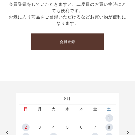
会員登録をしていただきますと、二度目のお買い物時にと
ても便利です。
お気に入り商品をご登録いただけるなどお買い物が便利に
なります。
会員登録
8月
土
日
月
火
水
木
金
土
5
1
2
2
3
4
5
6
7
8