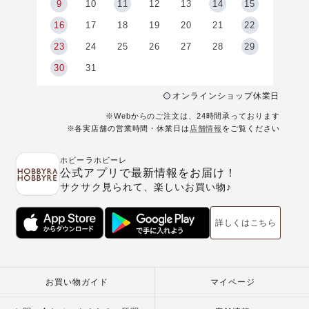
9
9
10
11
12
13
14
15
6
16
17
18
19
20
21
22
23
24
25
26
27
28
29
30
31
オンラインショップ休業日
※Webからのご注文は、24時間承っております
※各実店舗の営業時間・休業日は
店舗情報
をご覧ください
ホビーラホビーレ
公式アプリで最新情報をお届け！
サクサク見られて、楽しいお買い物♪
詳しくはこちら
お買い物ガイド
マイページ