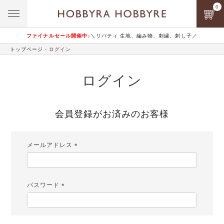
0
ファイナルセール開催中♪
＼リバティ 生地、編み物、刺繍、刺し子／
トップページ
ログイン
ログイン
会員登録がお済みのお客様
メールアドレス
(必
須)
パスワード
(必
須)