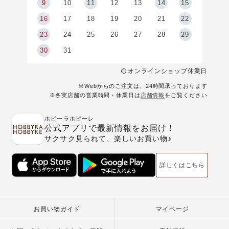
9
9
10
11
12
13
14
15
6
16
17
18
19
20
21
22
23
24
25
26
27
28
29
30
31
オンラインショップ休業日
※Webからのご注文は、24時間承っております
※各実店舗の営業時間・休業日は
店舗情報
をご覧ください
ホビーラホビーレ
公式アプリで最新情報をお届け！
サクサク見られて、楽しいお買い物♪
詳しくはこちら
お買い物ガイド
マイページ