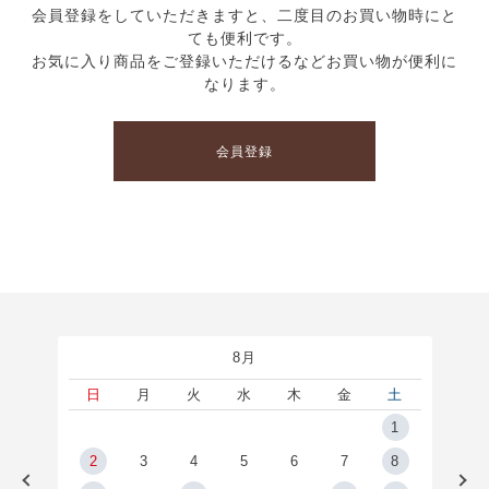
会員登録をしていただきますと、二度目のお買い物時にと
ても便利です。
お気に入り商品をご登録いただけるなどお買い物が便利に
なります。
会員登録
8月
土
日
月
火
水
木
金
土
5
1
2
2
3
4
5
6
7
8