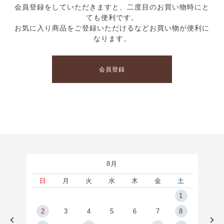
会員登録をしていただきますと、二度目のお買い物時にと
ても便利です。
お気に入り商品をご登録いただけるなどお買い物が便利に
なります。
会員登録
8月
土
日
月
火
水
木
金
土
5
1
2
2
3
4
5
6
7
8