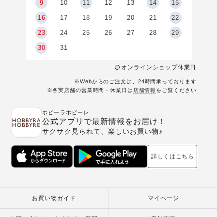
9
9
10
11
12
13
14
15
6
16
17
18
19
20
21
22
23
24
25
26
27
28
29
30
31
オンラインショップ休業日
※Webからのご注文は、24時間承っております
※各実店舗の営業時間・休業日は
店舗情報
をご覧ください
ホビーラホビーレ
公式アプリで最新情報をお届け！
サクサク見られて、楽しいお買い物♪
詳しくはこちら
お買い物ガイド
マイページ