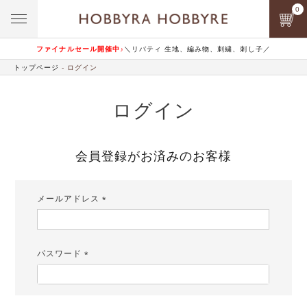
0
ファイナルセール開催中♪
＼リバティ 生地、編み物、刺繍、刺し子／
トップページ
ログイン
ログイン
会員登録がお済みのお客様
メールアドレス
(必
須)
パスワード
(必
須)