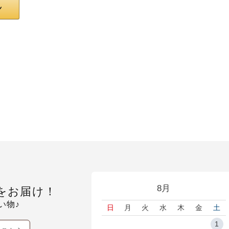
8月
をお届け！
い物♪
日
月
火
水
木
金
土
1