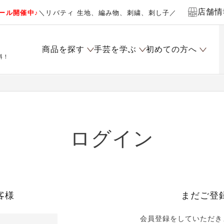
店舗情
ール開催中♪
＼リバティ 生地、編み物、刺繍、刺し子／
商品を探す
手芸を学ぶ
初めての方へ
料！
ログイン
客様
まだご登
会員登録をしていただき