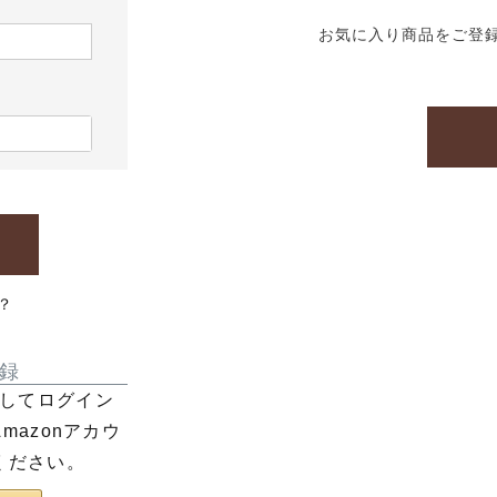
お気に入り商品をご登
？
録
利用してログイン
azonアカウ
ください。