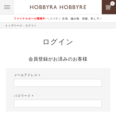
0
ファイナルセール開催中♪
＼リバティ 生地、編み物、刺繍、刺し子／
トップページ
ログイン
ログイン
会員登録がお済みのお客様
メールアドレス
(必
須)
パスワード
(必
須)