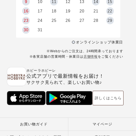
9
9
10
11
12
13
14
15
6
16
17
18
19
20
21
22
23
24
25
26
27
28
29
30
31
オンラインショップ休業日
※Webからのご注文は、24時間承っております
※各実店舗の営業時間・休業日は
店舗情報
をご覧ください
ホビーラホビーレ
公式アプリで最新情報をお届け！
サクサク見られて、楽しいお買い物♪
詳しくはこちら
お買い物ガイド
マイページ