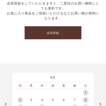
会員登録をしていただきますと、二度目のお買い物時にと
ても便利です。
お気に入り商品をご登録いただけるなどお買い物が便利に
なります。
会員登録
8月
土
日
月
火
水
木
金
土
5
1
2
2
3
4
5
6
7
8